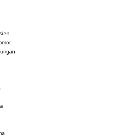
sien
omor.
jungan
n
ta
na