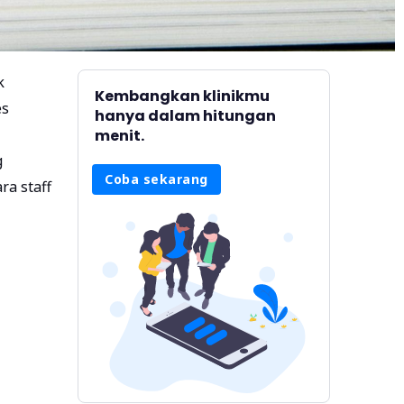
k
Kembangkan klinikmu
es
hanya dalam hitungan
menit.
g
Coba sekarang
ra staff