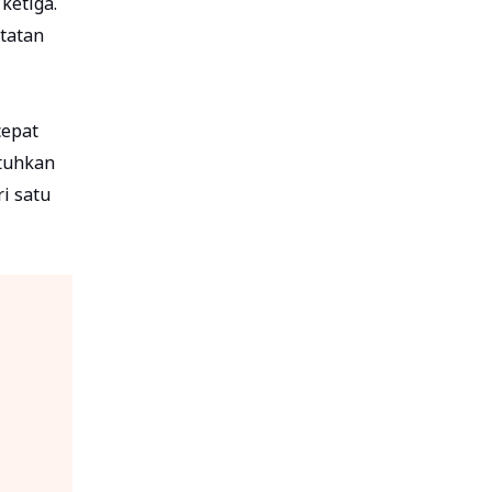
ketiga.
tatan
cepat
utuhkan
i satu